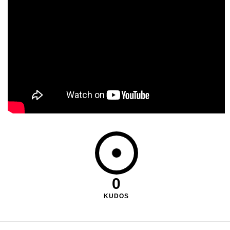
0
KUDOS