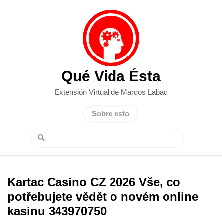
Qué Vida Ésta
Extensión Virtual de Marcos Labad
Sobre esto
Kartac Casino CZ 2026 Vše, co
potřebujete vědět o novém online
kasinu 343970750