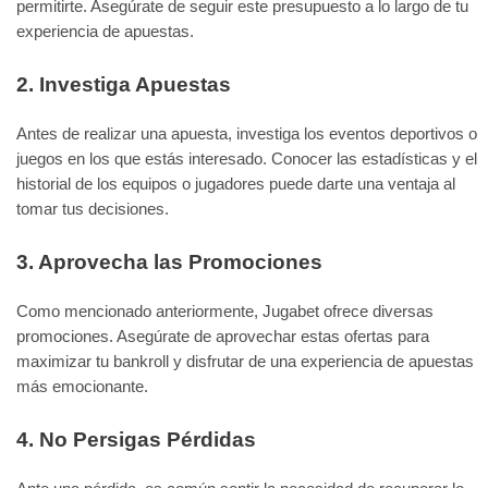
permitirte. Asegúrate de seguir este presupuesto a lo largo de tu
experiencia de apuestas.
2. Investiga Apuestas
Antes de realizar una apuesta, investiga los eventos deportivos o
juegos en los que estás interesado. Conocer las estadísticas y el
historial de los equipos o jugadores puede darte una ventaja al
tomar tus decisiones.
3. Aprovecha las Promociones
Como mencionado anteriormente, Jugabet ofrece diversas
promociones. Asegúrate de aprovechar estas ofertas para
maximizar tu bankroll y disfrutar de una experiencia de apuestas
más emocionante.
4. No Persigas Pérdidas