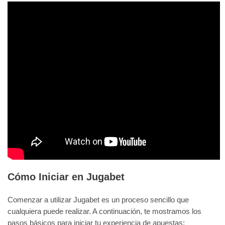
Cómo Iniciar en Jugabet
Comenzar a utilizar Jugabet es un proceso sencillo que
cualquiera puede realizar. A continuación, te mostramos los
pasos básicos para iniciar tu experiencia de apuestas: