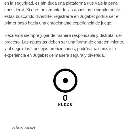
en la seguridad, es sin duda una plataforma que vale la pena
considerar. Si eres un amante de las apuestas o simplemente
estás buscando divertirte, registrarte en Jugabet podría ser el
primer paso hacia una emocionante experiencia de juego.
Recuerda siempre jugar de manera responsable y disfrutar del
proceso. Las apuestas deben ser una forma de entretenimiento,
y al seguir los consejos mencionados, podrás maximizar tu
experiencia en Jugabet de manera segura y divertida.
0
KUDOS
Also read...