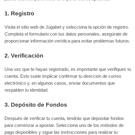
1. Registro
Visita el sitio web de Jugabet y selecciona la opción de registro.
Completa el formulario con tus datos personales, asegúrate de
proporcionar información verídica para evitar problemas futuros.
2. Verificación
Una vez que te hayas registrado, es importante que verifiques tu
cuenta. Esto suele implicar confirmar tu dirección de correo
electrónico y, en algunos casos, enviar documentos que
respalden tu identidad.
3. Depósito de Fondos
Después de verificar tu cuenta, tendrás que depositar fondos
para comenzar a apostar. Selecciona uno de los métodos de
pago disponibles y sigue las instrucciones para realizar tu