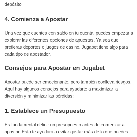
depósito.
4. Comienza a Apostar
Una vez que cuentes con saldo en tu cuenta, puedes empezar a
explorar las diferentes opciones de apuestas. Ya sea que
prefieras deportes o juegos de casino, Jugabet tiene algo para
cada tipo de apostador.
Consejos para Apostar en Jugabet
Apostar puede ser emocionante, pero también conlleva riesgos.
Aquí hay algunos consejos para ayudarte a maximizar la
diversión y minimizar las pérdidas:
1. Establece un Presupuesto
Es fundamental definir un presupuesto antes de comenzar a
apostar. Esto te ayudará a evitar gastar más de lo que puedes