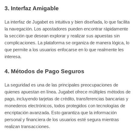
3. Interfaz Amigable
La interfaz de Jugabet es intuitiva y bien diseñada, lo que facilita
la navegación. Los apostadores pueden encontrar rápidamente
la sección que desean explorar y realizar sus apuestas sin
complicaciones. La plataforma se organiza de manera lógica, lo
que permite a los usuarios enfocarse en lo que realmente les
interesa.
4. Métodos de Pago Seguros
La seguridad es una de las principales preocupaciones de
quienes apuestan en línea. Jugabet ofrece múltiples métodos de
pago, incluyendo tarjetas de crédito, transferencias bancarias y
monederos electrónicos, todos protegidos con tecnologías de
encriptación avanzada. Esto garantiza que la información
personal y financiera de los usuarios esté segura mientras
realizan transacciones.