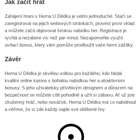
Jak začít hrát
Zahájení hraní v Herna U Dědka je velmi jednoduché. Stačí se
zaregistrovat na jejich webových stránkách, provést první vklad
a můžete začít objevovat širokou nabídku her. Registrace je
rychlá a nezabere víc než pár minut. Nezapomeňte využít
uvítací bonus, který vám pomůže prodloužit vaše herní zážitky.
Závěr
Herna U Dědka je skvělou volbou pro každého, kdo hledá
kvalitní online kasino s bohatou nabídkou her a atraktivními
bonusy. S jeho uživatelsky přívětivým designem a důrazem na
bezpečnost se můžete cítit pohodlně a užít si zábavu. Ať už jste
zkušenný hráč, nebo nováček, Herna U Dědka má co nabídnout
a věříme, že si zde každý najde své oblíbené hry.