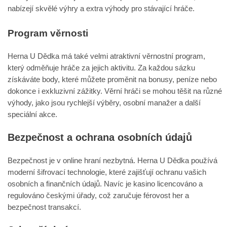
nabízejí skvělé výhry a extra výhody pro stávající hráče.
Program věrnosti
Herna U Dědka má také velmi atraktivní věrnostní program,
který odměňuje hráče za jejich aktivitu. Za každou sázku
získáváte body, které můžete proměnit na bonusy, peníze nebo
dokonce i exkluzivní zážitky. Věrní hráči se mohou těšit na různé
výhody, jako jsou rychlejší výběry, osobní manažer a další
speciální akce.
Bezpečnost a ochrana osobních údajů
Bezpečnost je v online hraní nezbytná. Herna U Dědka používá
moderní šifrovací technologie, které zajišťují ochranu vašich
osobních a finančních údajů. Navíc je kasino licencováno a
regulováno českými úřady, což zaručuje férovost her a
bezpečnost transakcí.