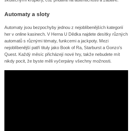
Automaty a sloty
Automaty jsou bezpochyby jednou z nejoblíbenějších kategorií
her v online kasinech. V Herna U Dědka najdete desítky různých
automatů s různými tématy, funkcemi a jackpoty. Mezi
nejoblíbenější patří tituly jako Book of Ra, Starburst a Gonzo’s
Quest. Každý měsíc přicházejí nové hry, takže nebudete mít
nikdy pocit, že byste měli vyčerpány všechny možnosti.