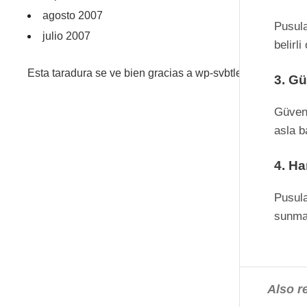
agosto 2007
Pusula
julio 2007
belirl
Esta taradura se ve bien gracias a wp-svbtle
3. Gü
Güvenl
asla b
4. H
Pusula
sunma
Also re