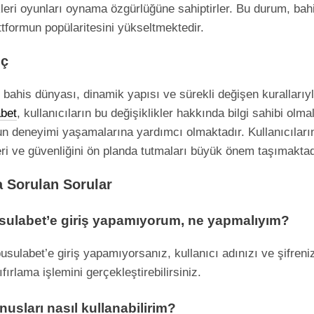
kleri oyunları oynama özgürlüğüne sahiptirler. Bu durum, ba
ttformun popülaritesini yükseltmektedir.
uç
 bahis dünyası, dinamik yapısı ve sürekli değişen kuralları
abet
, kullanıcıların bu değişiklikler hakkında bilgi sahibi olma
un deneyimi yaşamalarına yardımcı olmaktadır. Kullanıcıların
ri ve güvenliğini ön planda tutmaları büyük önem taşımaktad
a Sorulan Sorular
usulabet’e giriş yapamıyorum, ne yapmalıyım?
usulabet’e giriş yapamıyorsanız, kullanıcı adınızı ve şifreniz
sıfırlama işlemini gerçekleştirebilirsiniz.
nusları nasıl kullanabilirim?