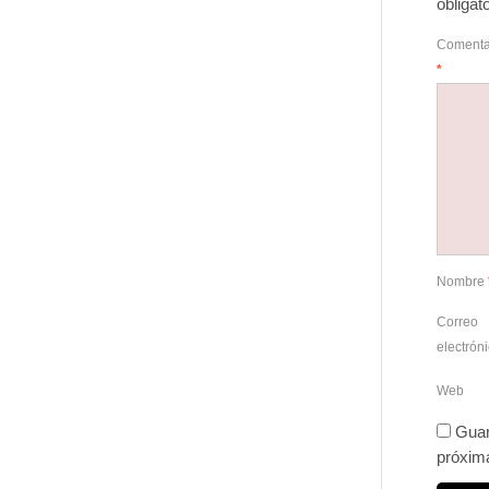
obliga
Comenta
*
Nombre
Correo
electrón
Web
Guar
próxim