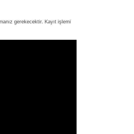
rmanız gerekecektir. Kayıt işlemi