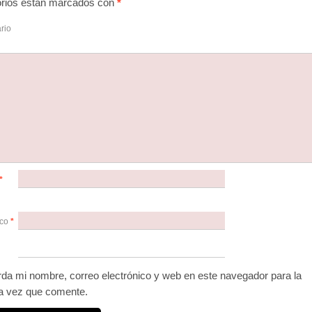
torios están marcados con
*
rio
*
ico
*
da mi nombre, correo electrónico y web en este navegador para la
a vez que comente.