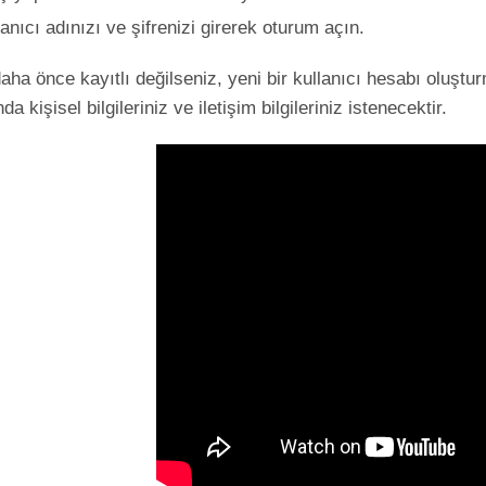
lanıcı adınızı ve şifrenizi girerek oturum açın.
aha önce kayıtlı değilseniz, yeni bir kullanıcı hesabı oluştu
da kişisel bilgileriniz ve iletişim bilgileriniz istenecektir.