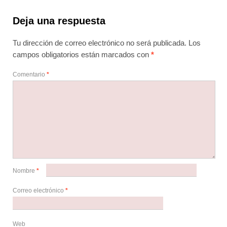
Deja una respuesta
Tu dirección de correo electrónico no será publicada.
Los
campos obligatorios están marcados con
*
Comentario
*
Nombre
*
Correo electrónico
*
Web