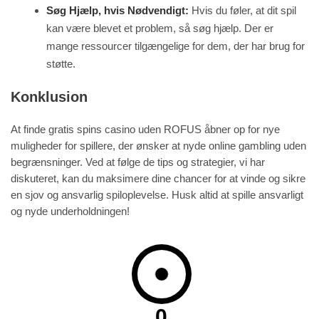
Søg Hjælp, hvis Nødvendigt:
Hvis du føler, at dit spil
kan være blevet et problem, så søg hjælp. Der er
mange ressourcer tilgængelige for dem, der har brug for
støtte.
Konklusion
At finde gratis spins casino uden ROFUS åbner op for nye
muligheder for spillere, der ønsker at nyde online gambling uden
begrænsninger. Ved at følge de tips og strategier, vi har
diskuteret, kan du maksimere dine chancer for at vinde og sikre
en sjov og ansvarlig spiloplevelse. Husk altid at spille ansvarligt
og nyde underholdningen!
0