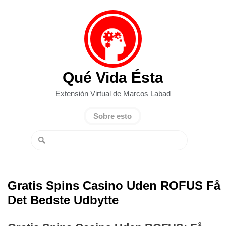
Qué Vida Ésta
Extensión Virtual de Marcos Labad
Sobre esto
Gratis Spins Casino Uden ROFUS Få
Det Bedste Udbytte