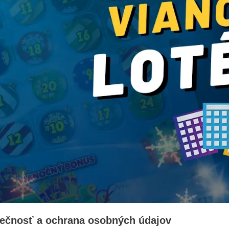
ečnosť a ochrana osobných údajov