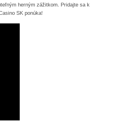
uteľným herným zážitkom. Pridajte sa k
Casino SK ponúka!