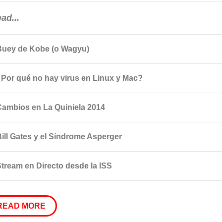
ad...
Buey de Kobe (o Wagyu)
¿Por qué no hay virus en Linux y Mac?
Cambios en La Quiniela 2014
Bill Gates y el Síndrome Asperger
Stream en Directo desde la ISS
READ MORE