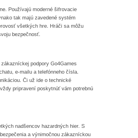
e. Používajú moderné šifrovacie
ovnako tak majú zavedené systém
férovosť všetkých hre. Hráči sa môžu
 svoju bezpečnosť.
ím zákazníckej podpory Go4Games
hatu, e-mailu a telefónneho čísla.
nikáciou. Či už ide o technické
vždy pripravení poskytnúť vám potrebnú
tkých nadšencov hazardných hier. S
zabezpečenia a výnimočnou zákazníckou