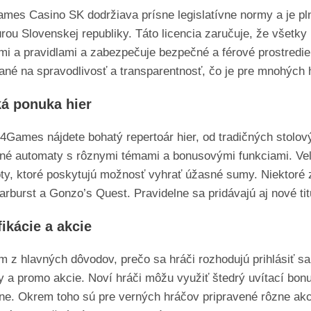
es Casino SK dodržiava prísne legislatívne normy a je pl
rou Slovenskej republiky. Táto licencia zaručuje, že všetk
i a pravidlami a zabezpečuje bezpečné a férové prostredie
ané na spravodlivosť a transparentnosť, čo je pre mnohých 
ká ponuka hier
Games nájdete bohatý repertoár hier, od tradičných stolový
né automaty s rôznymi témami a bonusovými funkciami. Veľ
ty, ktoré poskytujú možnosť vyhrať úžasné sumy. Niektoré z
arburst a Gonzo’s Quest. Pravidelne sa pridávajú aj nové tit
ikácie a akcie
 z hlavných dôvodov, prečo sa hráči rozhodujú prihlásiť 
 a promo akcie. Noví hráči môžu využiť štedrý uvítací bonu
ne. Okrem toho sú pre verných hráčov pripravené rôzne akci