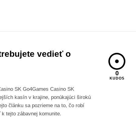
rebujete vedieť o
0
KUDOS
s Casino SK Go4Games Casino SK
jších kasín v krajine, ponúkajúci širokú
jto článku sa pozrieme na to, čo robí
k tejto zábavnej komunite.