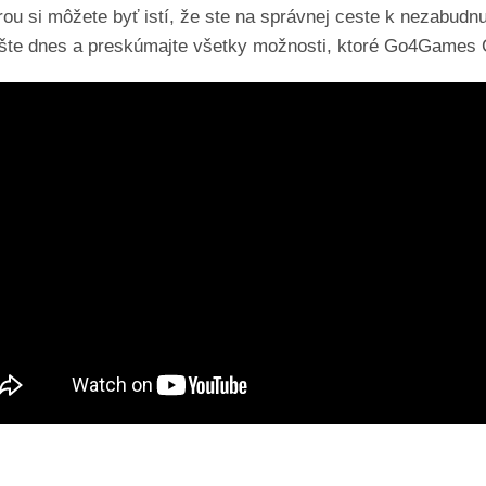
ou si môžete byť istí, že ste na správnej ceste k nezabudn
šte dnes a preskúmajte všetky možnosti, ktoré Go4Games 