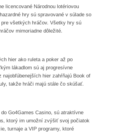
ne licencované Národnou lotériovou
y hazardné hry sú spravované v súlade so
 pre všetkých hráčov. Všetky hry sú
hráčov mimoriadne dôležité.
ch hier ako ruleta a poker až po
kým lákadlom sú aj progresívne
 najobľúbenejších hier zahŕňajú Book of
uly, takže hráči majú stále čo skúšať.
sa do Go4Games Casino, sú atraktívne
s, ktorý im umožní zvýšiť svoj počiatok
e, turnaje a VIP programy, ktoré