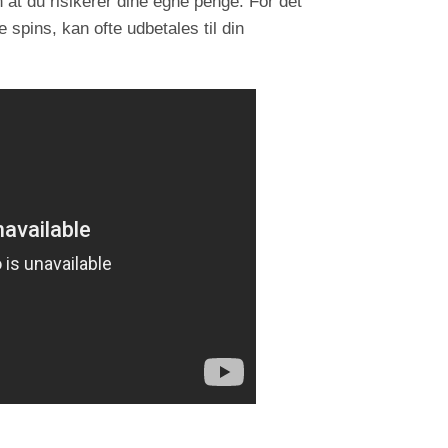
n at du risikerer dine egne penge. For det
 spins, kan ofte udbetales til din