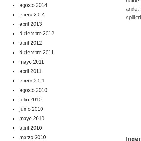
udfors
agosto 2014
andet 
enero 2014
spille
abril 2013
diciembre 2012
abril 2012
diciembre 2011
mayo 2011
abril 2011
enero 2011
agosto 2010
julio 2010
junio 2010
mayo 2010
abril 2010
marzo 2010
Inge