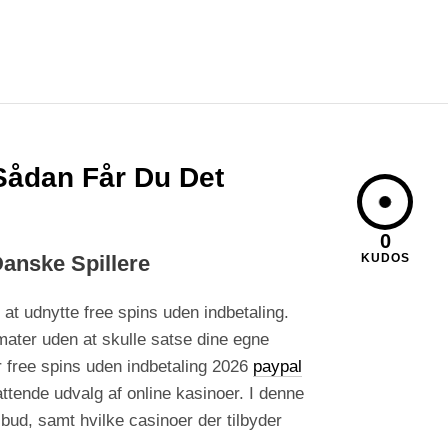
Sådan Får Du Det
0
Danske Spillere
KUDOS
at udnytte free spins uden indbetaling.
omater uden at skulle satse dine egne
er free spins uden indbetaling 2026
paypal
attende udvalg af online kasinoer. I denne
ilbud, samt hvilke casinoer der tilbyder