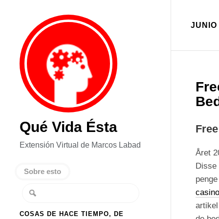
JUNIO 
Fre
Bed
Qué Vida Ésta
Free
Extensión Virtual de Marcos Labad
Året 2
Disse 
Sobre esto
penge 
casino
artike
COSAS DE HACE TIEMPO, DE
de bed