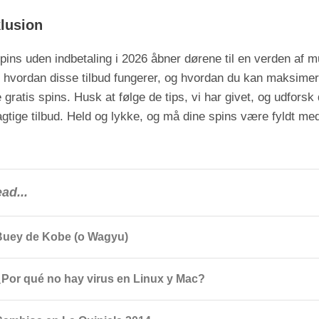
lusion
pins uden indbetaling i 2026 åbner dørene til en verden af m
, hvordan disse tilbud fungerer, og hvordan du kan maksimer
e gratis spins. Husk at følge de tips, vi har givet, og udfors
agtige tilbud. Held og lykke, og må dine spins være fyldt me
ad...
Buey de Kobe (o Wagyu)
¿Por qué no hay virus en Linux y Mac?