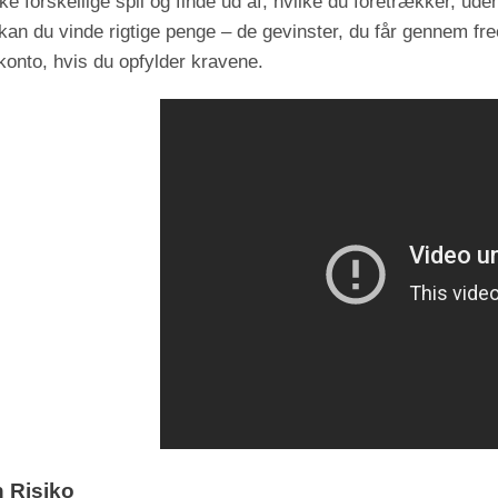
ke forskellige spil og finde ud af, hvilke du foretrækker, ude
kan du vinde rigtige penge – de gevinster, du får gennem free
rkonto, hvis du opfylder kravene.
n Risiko