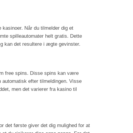
 kasinoer. Når du tilmelder dig et
te spilleautomater helt gratis. Dette
ig kan det resultere i ægte gevinster.
 om free spins. Disse spins kan være
m automatisk efter tilmeldingen. Visse
det, men det varierer fra kasino til
r det første giver det dig mulighed for at