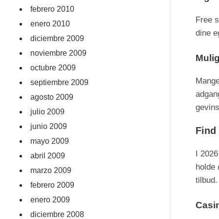
febrero 2010
Free s
enero 2010
dine e
diciembre 2009
noviembre 2009
Mulig
octubre 2009
Mange 
septiembre 2009
adgang
agosto 2009
gevins
julio 2009
junio 2009
Find
mayo 2009
I 2026
abril 2009
holde 
marzo 2009
tilbud.
febrero 2009
enero 2009
Casi
diciembre 2008