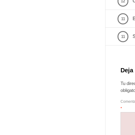
12
11
11
Deja
Tu dire
obliga
Comenta
*