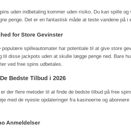
pins uden indbetaling kommer uden risiko. Du kan spille og 
gne penge. Det er en fantastisk måde at teste vandene på i e
hed for Store Gevinster
populære spilleautomater har potentiale til at give store ge
 til disse jackpots uden at skulle lægge penge ned. Bare hu
ter ved free spins udbetales.
 De Bedste Tilbud i 2026
 er der flere metoder til at finde de bedste tilbud på free spi
øje med de nyeste opdateringer fra kasinoerne og abonnere 
no Anmeldelser