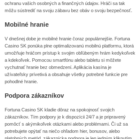
ochranu vašich osobných a finančných údajov. Hráči sa tak
môžu sústrediť na svoju zábavu bez obáv o svoju bezpečnosť.
Mobilné hranie
V dnešnej dobe je mobilné hranie čoraz populárnejšie. Fortuna
Casino SK ponúka plne optimalizovanú mobilnú platformu, ktorá
umožňuje hráčom prístup k svojim obľúbeným hrám kedykoľvek
a kdekoľvek. Pomocou smartfónu alebo tabletu si môžete
vychutnať hranie bez obmedzení. Aplikácia kasína je
užívateľsky prívetivá a obsahuje všetky potrebné funkcie pre
pohodlné hranie.
Podpora zákazníkov
Fortuna Casino SK kladie dôraz na spokojnosť svojich
zákazníkov. Tím podpory je k dispozícii 24/7 a je pripravený
pomôcť s akýmikoľvek otázkami alebo problémami. Či už sa
potrebujete opýtať na niečo ohľadom hier, bonusov, alebo
platobných metód, zákaznícka podpora je len jedným kliknutím