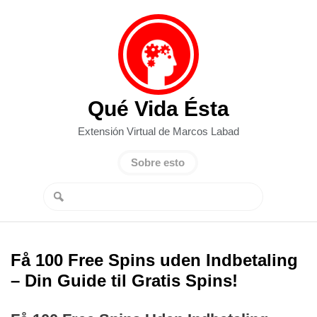
Qué Vida Ésta
Extensión Virtual de Marcos Labad
Sobre esto
Få 100 Free Spins uden Indbetaling
– Din Guide til Gratis Spins!