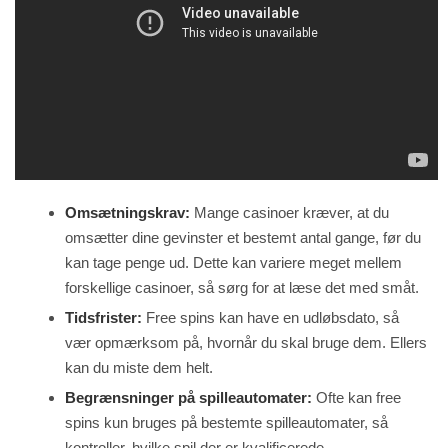
Omsætningskrav:
Mange casinoer kræver, at du
omsætter dine gevinster et bestemt antal gange, før du
kan tage penge ud. Dette kan variere meget mellem
forskellige casinoer, så sørg for at læse det med småt.
Tidsfrister:
Free spins kan have en udløbsdato, så
vær opmærksom på, hvornår du skal bruge dem. Ellers
kan du miste dem helt.
Begrænsninger på spilleautomater:
Ofte kan free
spins kun bruges på bestemte spilleautomater, så
kontroller, hvilke spil der er kvalificerede.