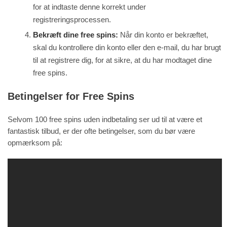
for at indtaste denne korrekt under
registreringsprocessen.
Bekræft dine free spins:
Når din konto er bekræftet,
skal du kontrollere din konto eller den e-mail, du har brugt
til at registrere dig, for at sikre, at du har modtaget dine
free spins.
Betingelser for Free Spins
Selvom 100 free spins uden indbetaling ser ud til at være et
fantastisk tilbud, er der ofte betingelser, som du bør være
opmærksom på: