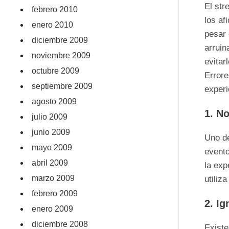
El str
febrero 2010
los af
enero 2010
pesar 
diciembre 2009
arruin
noviembre 2009
evitar
octubre 2009
Errore
septiembre 2009
experi
agosto 2009
1. N
julio 2009
junio 2009
Uno de
mayo 2009
evento
abril 2009
la exp
marzo 2009
utiliz
febrero 2009
2. I
enero 2009
diciembre 2008
Existe