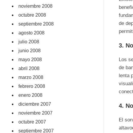
noviembre 2008
benefi
octubre 2008
fundam
de dep
septiembre 2008
permit
agosto 2008
julio 2008
3. N
junio 2008
Los se
mayo 2008
de ban
abril 2008
lenta 
marzo 2008
visual
febrero 2008
conect
enero 2008
diciembre 2007
4. N
noviembre 2007
El son
octubre 2007
altavo
septiembre 2007