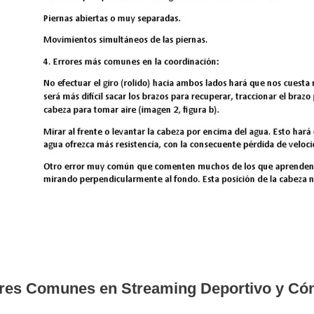
res Comunes en Streaming Deportivo y Cóm