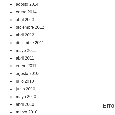
agosto 2014
enero 2014
abril 2013
diciembre 2012
abril 2012
diciembre 2011
mayo 2011
abril 2011
enero 2011
agosto 2010
julio 2010
junio 2010
mayo 2010
abril 2010
Erro
marzo 2010