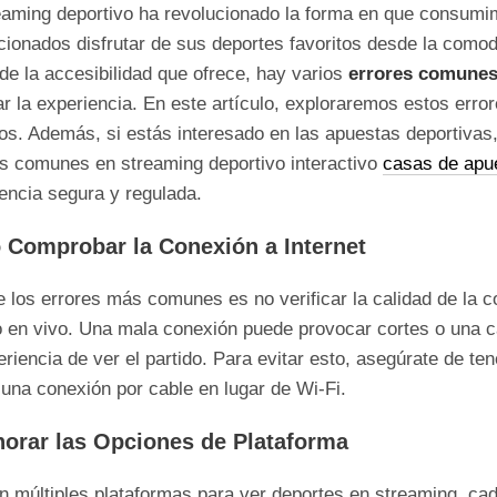
eaming deportivo ha revolucionado la forma en que consumi
icionados disfrutar de sus deportes favoritos desde la com
de la accesibilidad que ofrece, hay varios
errores comunes
ar la experiencia. En este artículo, exploraremos estos er
los. Además, si estás interesado en las apuestas deportiva
s comunes en streaming deportivo interactivo
casas de apue
encia segura y regulada.
o Comprobar la Conexión a Internet
 los errores más comunes es no verificar la calidad de la 
 en vivo. Una mala conexión puede provocar cortes o una ca
eriencia de ver el partido. Para evitar esto, asegúrate de te
a una conexión por cable en lugar de Wi-Fi.
gnorar las Opciones de Plataforma
n múltiples plataformas para ver deportes en streaming, ca