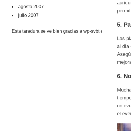
auricu
agosto 2007
permit
julio 2007
5. P
Esta taradura se ve bien gracias a wp-svbtle
Las pl
al día
Asegúr
mejora
6. No
Muchas
tiempo
un eve
el eve