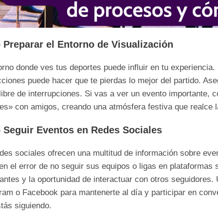
o Preparar el Entorno de Visualización
orno donde ves tus deportes puede influir en tu experiencia
cciones puede hacer que te pierdas lo mejor del partido. A
libre de interrupciones. Si vas a ver un evento importante, 
es» con amigos, creando una atmósfera festiva que realce l
o Seguir Eventos en Redes Sociales
des sociales ofrecen una multitud de información sobre eve
n el error de no seguir sus equipos o ligas en plataformas 
antes y la oportunidad de interactuar con otros seguidores. 
ram o Facebook para mantenerte al día y participar en conv
tás siguiendo.