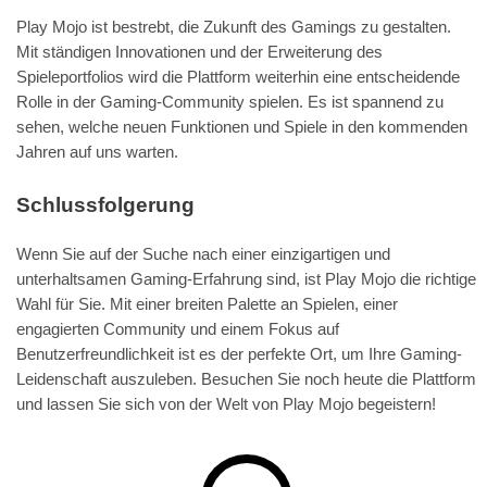
Play Mojo ist bestrebt, die Zukunft des Gamings zu gestalten.
Mit ständigen Innovationen und der Erweiterung des
Spieleportfolios wird die Plattform weiterhin eine entscheidende
Rolle in der Gaming-Community spielen. Es ist spannend zu
sehen, welche neuen Funktionen und Spiele in den kommenden
Jahren auf uns warten.
Schlussfolgerung
Wenn Sie auf der Suche nach einer einzigartigen und
unterhaltsamen Gaming-Erfahrung sind, ist Play Mojo die richtige
Wahl für Sie. Mit einer breiten Palette an Spielen, einer
engagierten Community und einem Fokus auf
Benutzerfreundlichkeit ist es der perfekte Ort, um Ihre Gaming-
Leidenschaft auszuleben. Besuchen Sie noch heute die Plattform
und lassen Sie sich von der Welt von Play Mojo begeistern!