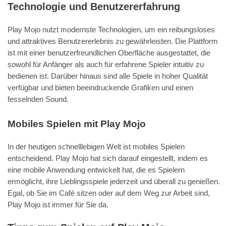
Technologie und Benutzererfahrung
Play Mojo nutzt modernste Technologien, um ein reibungsloses
und attraktives Benutzererlebnis zu gewährleisten. Die Plattform
ist mit einer benutzerfreundlichen Oberfläche ausgestattet, die
sowohl für Anfänger als auch für erfahrene Spieler intuitiv zu
bedienen ist. Darüber hinaus sind alle Spiele in hoher Qualität
verfügbar und bieten beeindruckende Grafiken und einen
fesselnden Sound.
Mobiles Spielen mit Play Mojo
In der heutigen schnelllebigen Welt ist mobiles Spielen
entscheidend. Play Mojo hat sich darauf eingestellt, indem es
eine mobile Anwendung entwickelt hat, die es Spielern
ermöglicht, ihre Lieblingsspiele jederzeit und überall zu genießen.
Egal, ob Sie im Café sitzen oder auf dem Weg zur Arbeit sind,
Play Mojo ist immer für Sie da.