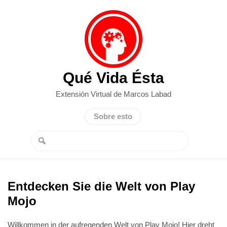
Qué Vida Ésta
Extensión Virtual de Marcos Labad
Sobre esto
Entdecken Sie die Welt von Play
Mojo
Willkommen in der aufregenden Welt von Play Mojo! Hier dreht