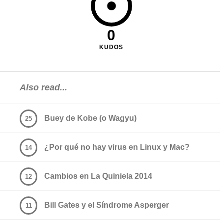
0
KUDOS
Also read...
Buey de Kobe (o Wagyu)
25
¿Por qué no hay virus en Linux y Mac?
14
Cambios en La Quiniela 2014
12
Bill Gates y el Síndrome Asperger
11