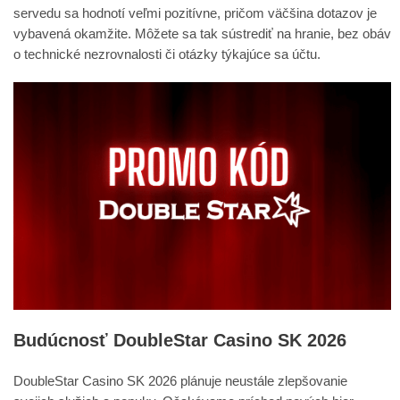
servedu sa hodnotí veľmi pozitívne, pričom väčšina dotazov je
vybavená okamžite. Môžete sa tak sústrediť na hranie, bez obáv
o technické nezrovnalosti či otázky týkajúce sa účtu.
Budúcnosť DoubleStar Casino SK 2026
DoubleStar Casino SK 2026 plánuje neustále zlepšovanie