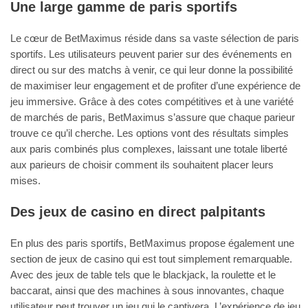
Une large gamme de paris sportifs
Le cœur de BetMaximus réside dans sa vaste sélection de paris
sportifs. Les utilisateurs peuvent parier sur des événements en
direct ou sur des matchs à venir, ce qui leur donne la possibilité
de maximiser leur engagement et de profiter d’une expérience de
jeu immersive. Grâce à des cotes compétitives et à une variété
de marchés de paris, BetMaximus s’assure que chaque parieur
trouve ce qu’il cherche. Les options vont des résultats simples
aux paris combinés plus complexes, laissant une totale liberté
aux parieurs de choisir comment ils souhaitent placer leurs
mises.
Des jeux de casino en direct palpitants
En plus des paris sportifs, BetMaximus propose également une
section de jeux de casino qui est tout simplement remarquable.
Avec des jeux de table tels que le blackjack, la roulette et le
baccarat, ainsi que des machines à sous innovantes, chaque
utilisateur peut trouver un jeu qui le captivera. L’expérience de jeu