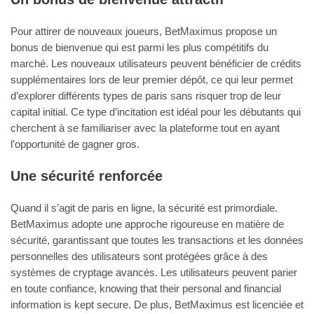
Pour attirer de nouveaux joueurs, BetMaximus propose un
bonus de bienvenue qui est parmi les plus compétitifs du
marché. Les nouveaux utilisateurs peuvent bénéficier de crédits
supplémentaires lors de leur premier dépôt, ce qui leur permet
d’explorer différents types de paris sans risquer trop de leur
capital initial. Ce type d’incitation est idéal pour les débutants qui
cherchent à se familiariser avec la plateforme tout en ayant
l’opportunité de gagner gros.
Une sécurité renforcée
Quand il s’agit de paris en ligne, la sécurité est primordiale.
BetMaximus adopte une approche rigoureuse en matière de
sécurité, garantissant que toutes les transactions et les données
personnelles des utilisateurs sont protégées grâce à des
systèmes de cryptage avancés. Les utilisateurs peuvent parier
en toute confiance, knowing that their personal and financial
information is kept secure. De plus, BetMaximus est licenciée et