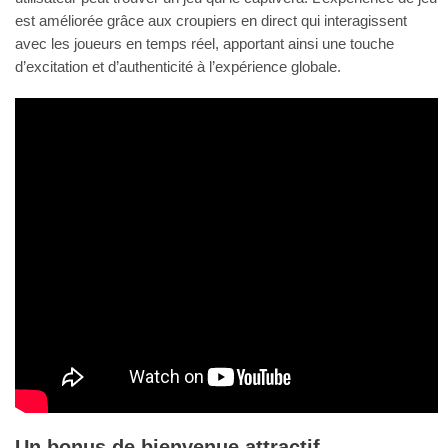
est améliorée grâce aux croupiers en direct qui interagissent
avec les joueurs en temps réel, apportant ainsi une touche
d’excitation et d’authenticité à l’expérience globale.
Un bonus de bienvenue attractif