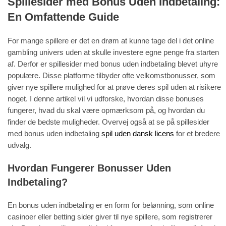
Spillesider med Bonus Uden Indbetaling:
En Omfattende Guide
For mange spillere er det en drøm at kunne tage del i det online
gambling univers uden at skulle investere egne penge fra starten
af. Derfor er spillesider med bonus uden indbetaling blevet uhyre
populære. Disse platforme tilbyder ofte velkomstbonusser, som
giver nye spillere mulighed for at prøve deres spil uden at risikere
noget. I denne artikel vil vi udforske, hvordan disse bonuses
fungerer, hvad du skal være opmærksom på, og hvordan du
finder de bedste muligheder. Overvej også at se på spillesider
med bonus uden indbetaling
spil uden dansk licens
for et bredere
udvalg.
Hvordan Fungerer Bonusser Uden
Indbetaling?
En bonus uden indbetaling er en form for belønning, som online
casinoer eller betting sider giver til nye spillere, som registrerer