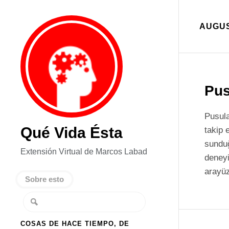
AUGUS
Pus
Pusula
Qué Vida Ésta
takip 
sunduğ
Extensión Virtual de Marcos Labad
deneyi
arayüz
Sobre esto
COSAS DE HACE TIEMPO, DE