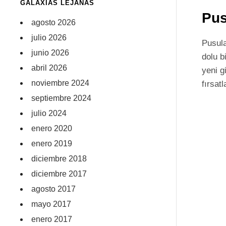
GALAXIAS LEJANAS
Pus
agosto 2026
julio 2026
Pusula
junio 2026
dolu b
abril 2026
yeni g
noviembre 2024
fırsat
septiembre 2024
julio 2024
enero 2020
enero 2019
diciembre 2018
diciembre 2017
agosto 2017
mayo 2017
enero 2017