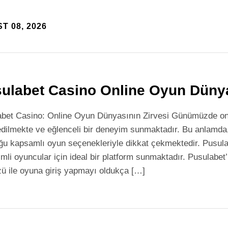
T 08, 2026
ulabet Casino Online Oyun Dünya
bet Casino: Online Oyun Dünyasının Zirvesi Günümüzde onlin
edilmekte ve eğlenceli bir deneyim sunmaktadır. Bu anlamda,
u kapsamlı oyun seçenekleriyle dikkat çekmektedir. Pusul
mli oyuncular için ideal bir platform sunmaktadır. Pusulabet’i
ü ile oyuna giriş yapmayı oldukça […]