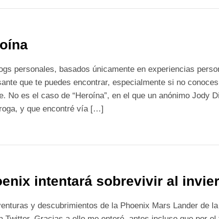
oína
ogs personales, basados únicamente en experiencias perso
sante que te puedes encontrar, especialmente si no conoces
e. No es el caso de “Heroína”, en el que un anónimo Jody D
roga, y que encontré vía […]
enix intentará sobrevivir al invi
venturas y descubrimientos de la Phoenix Mars Lander de l
n Twitter. Gracias a ello me enteré, antes incluso que por el