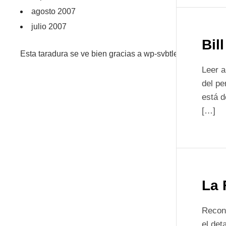
agosto 2007
julio 2007
Bil
Esta taradura se ve bien gracias a wp-svbtle
Leer a
del pe
está 
[…]
La 
Recono
el det