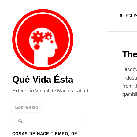
AUGUS
The
Discov
Qué Vida Ésta
indust
from t
Extensión Virtual de Marcos Labad
gambli
Sobre esto
COSAS DE HACE TIEMPO, DE