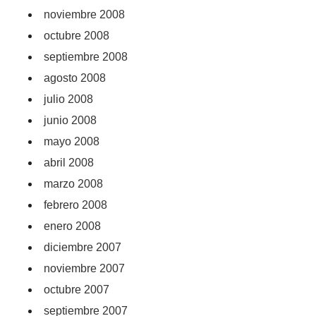
noviembre 2008
octubre 2008
septiembre 2008
agosto 2008
julio 2008
junio 2008
mayo 2008
abril 2008
marzo 2008
febrero 2008
enero 2008
diciembre 2007
noviembre 2007
octubre 2007
septiembre 2007