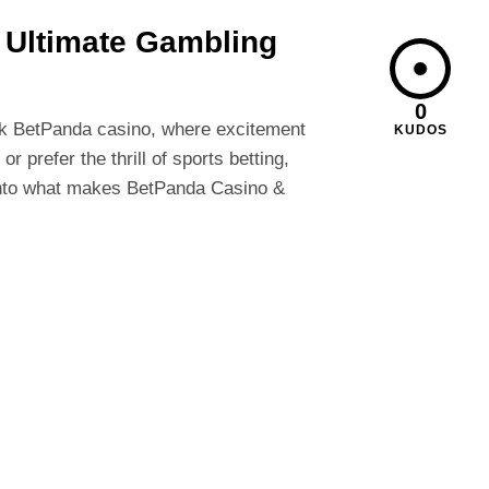
 Ultimate Gambling
0
ok BetPanda casino, where excitement
KUDOS
 prefer the thrill of sports betting,
e into what makes BetPanda Casino &