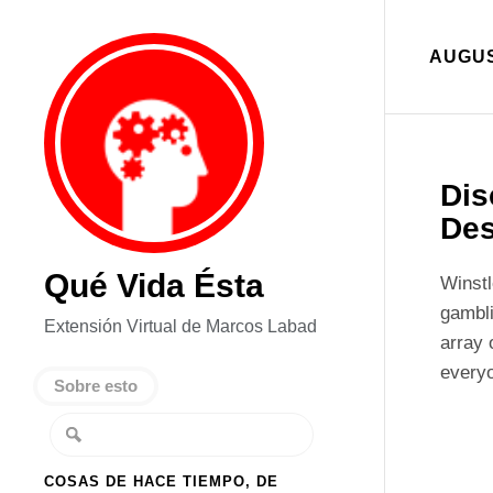
AUGUS
Dis
Des
Qué Vida Ésta
Winstl
gambli
Extensión Virtual de Marcos Labad
array 
everyo
Sobre esto
COSAS DE HACE TIEMPO, DE