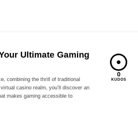
 Your Ultimate Gaming
0
 combining the thrill of traditional
KUDOS
virtual casino realm, you’ll discover an
that makes gaming accessible to