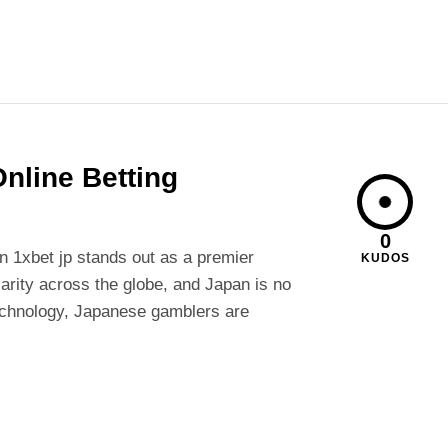
nline Betting
0
n 1xbet jp stands out as a premier
KUDOS
arity across the globe, and Japan is no
technology, Japanese gamblers are