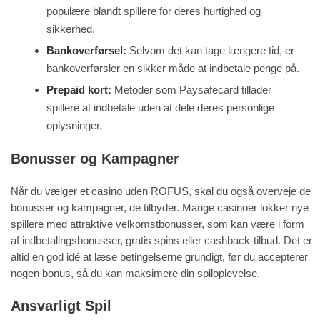
populære blandt spillere for deres hurtighed og
sikkerhed.
Bankoverførsel:
Selvom det kan tage længere tid, er
bankoverførsler en sikker måde at indbetale penge på.
Prepaid kort:
Metoder som Paysafecard tillader
spillere at indbetale uden at dele deres personlige
oplysninger.
Bonusser og Kampagner
Når du vælger et casino uden ROFUS, skal du også overveje de
bonusser og kampagner, de tilbyder. Mange casinoer lokker nye
spillere med attraktive velkomstbonusser, som kan være i form
af indbetalingsbonusser, gratis spins eller cashback-tilbud. Det er
altid en god idé at læse betingelserne grundigt, før du accepterer
nogen bonus, så du kan maksimere din spiloplevelse.
Ansvarligt Spil