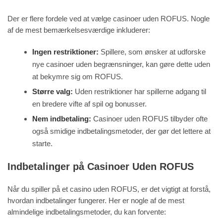
Der er flere fordele ved at vælge casinoer uden ROFUS. Nogle
af de mest bemærkelsesværdige inkluderer:
Ingen restriktioner:
Spillere, som ønsker at udforske
nye casinoer uden begrænsninger, kan gøre dette uden
at bekymre sig om ROFUS.
Større valg:
Uden restriktioner har spillerne adgang til
en bredere vifte af spil og bonusser.
Nem indbetaling:
Casinoer uden ROFUS tilbyder ofte
også smidige indbetalingsmetoder, der gør det lettere at
starte.
Indbetalinger på Casinoer Uden ROFUS
Når du spiller på et casino uden ROFUS, er det vigtigt at forstå,
hvordan indbetalinger fungerer. Her er nogle af de mest
almindelige indbetalingsmetoder, du kan forvente: