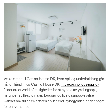
Velkommen til Casino House DK, hvor spil og underholdning går
hånd i hånd! Hos Casino House DK
http://casinohousespil.dk
finder du et væld af muligheder for at nyde dine yndlingsspil,
herunder spilleautomater, bordspil og live casinooplevelser.
Uanset om du er en erfaren spiller eller nybegynder, er der noget
for enhver smag.