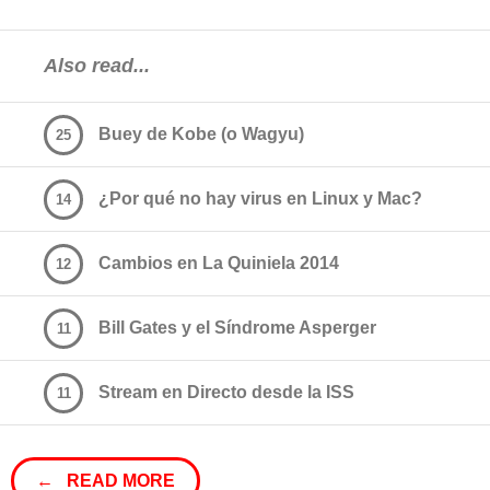
Also read...
Buey de Kobe (o Wagyu)
25
¿Por qué no hay virus en Linux y Mac?
14
Cambios en La Quiniela 2014
12
Bill Gates y el Síndrome Asperger
11
Stream en Directo desde la ISS
11
← READ MORE