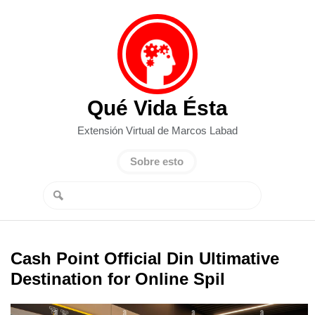
Qué Vida Ésta
Extensión Virtual de Marcos Labad
Sobre esto
Cash Point Official Din Ultimative
Destination for Online Spil