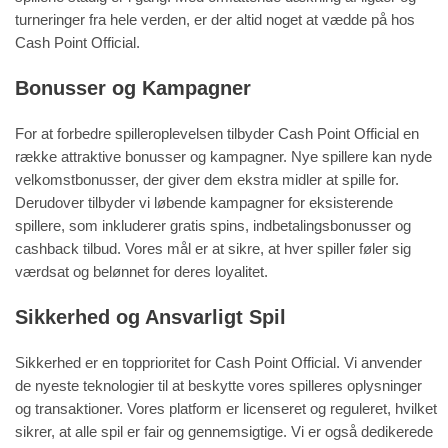
turneringer fra hele verden, er der altid noget at vædde på hos
Cash Point Official.
Bonusser og Kampagner
For at forbedre spilleroplevelsen tilbyder Cash Point Official en
række attraktive bonusser og kampagner. Nye spillere kan nyde
velkomstbonusser, der giver dem ekstra midler at spille for.
Derudover tilbyder vi løbende kampagner for eksisterende
spillere, som inkluderer gratis spins, indbetalingsbonusser og
cashback tilbud. Vores mål er at sikre, at hver spiller føler sig
værdsat og belønnet for deres loyalitet.
Sikkerhed og Ansvarligt Spil
Sikkerhed er en topprioritet for Cash Point Official. Vi anvender
de nyeste teknologier til at beskytte vores spilleres oplysninger
og transaktioner. Vores platform er licenseret og reguleret, hvilket
sikrer, at alle spil er fair og gennemsigtige. Vi er også dedikerede