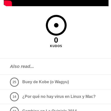
0
KUDOS
Also read...
Buey de Kobe (o Wagyu)
25
¿Por qué no hay virus en Linux y Mac?
14