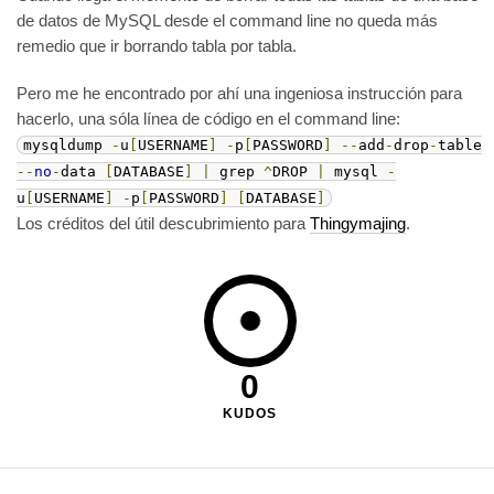
de datos de MySQL desde el command line no queda más
remedio que ir borrando tabla por tabla.
Pero me he encontrado por ahí una ingeniosa instrucción para
hacerlo, una sóla línea de código en el command line:
mysqldump
-
u
[
USERNAME
]
-
p
[
PASSWORD
]
--
add
-
drop
-
table
--
no
-
data
[
DATABASE
]
|
grep
^
DROP
|
mysql
-
u
[
USERNAME
]
-
p
[
PASSWORD
]
[
DATABASE
]
Los créditos del útil descubrimiento para
Thingymajing
.
0
KUDOS