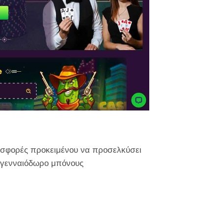
προσφορές προκειμένου να προσελκύσει
 γενναιόδωρο μπόνους