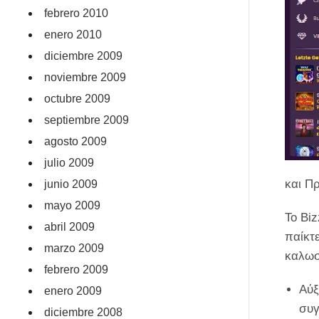
febrero 2010
enero 2010
diciembre 2009
noviembre 2009
octubre 2009
septiembre 2009
agosto 2009
julio 2009
και Π
junio 2009
mayo 2009
Το Bi
abril 2009
παίκτ
marzo 2009
καλωσ
febrero 2009
Αύξ
enero 2009
συγ
diciembre 2008