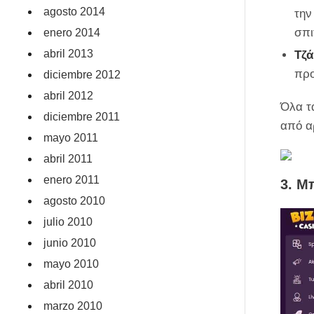
agosto 2014
την
σπι
enero 2014
abril 2013
Τζά
προ
diciembre 2012
abril 2012
Όλα τ
diciembre 2011
από α
mayo 2011
abril 2011
enero 2011
3. Μ
agosto 2010
julio 2010
junio 2010
mayo 2010
abril 2010
marzo 2010