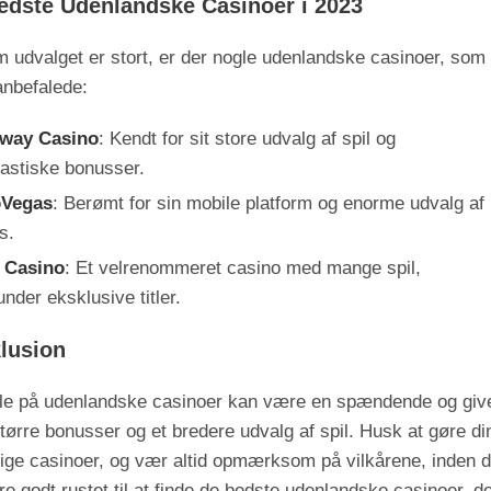
edste Udenlandske Casinoer i 2023
 udvalget er stort, er der nogle udenlandske casinoer, som
anbefalede:
way Casino
: Kendt for sit store udvalg af spil og
tastiske bonusser.
oVegas
: Berømt for sin mobile platform og enorme udvalg af
s.
 Casino
: Et velrenommeret casino med mange spil,
under eksklusive titler.
lusion
lle på udenlandske casinoer kan være en spændende og give
større bonusser og et bredere udvalg af spil. Husk at gøre d
lige casinoer, og vær altid opmærksom på vilkårene, inden d
e godt rustet til at finde de bedste udenlandske casinoer, de