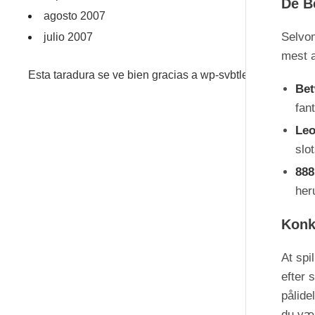
De B
agosto 2007
Selvom
julio 2007
mest 
Esta taradura se ve bien gracias a wp-svbtle
Bet
fan
Le
slot
888
her
Konk
At spi
efter 
pålide
du vær