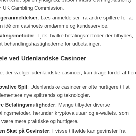
er UK Gambling Commission.
geranmeldelser
: Læs anmeldelser fra andre spillere for at
en idé om casinoets omdømme og kundeservice.
alingsmetoder
: Tjek, hvilke betalingsmetoder der tilbydes,
t behandlingshastighederne for udbetalinger.
ele ved Udenlandske Casinoer
re, der vælger udenlandske casinoer, kan drage fordel af fler
ovative Spil
: Udenlandske casinoer er ofte hurtigere til at
lementere nye spiltrends og teknologier.
re Betalingsmuligheder
: Mange tilbyder diverse
alingsmetoder, herunder kryptovalutaer og e-wallets, som
 være mere praktiske og hurtigere.
en Skat på Gevinster
: I visse tilfælde kan gevinster fra