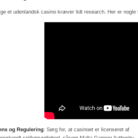
ge et udenlandsk casino kræver lidt research. Her er nogle f
ens og Regulering
: Sørg for, at casinoet er licenseret af
anerkendt spillemyndighed, såsom Malta Gaming Authority