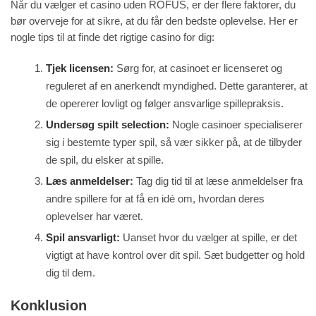
Når du vælger et casino uden ROFUS, er der flere faktorer, du
bør overveje for at sikre, at du får den bedste oplevelse. Her er
nogle tips til at finde det rigtige casino for dig:
Tjek licensen:
Sørg for, at casinoet er licenseret og
reguleret af en anerkendt myndighed. Dette garanterer, at
de opererer lovligt og følger ansvarlige spillepraksis.
Undersøg spilt selection:
Nogle casinoer specialiserer
sig i bestemte typer spil, så vær sikker på, at de tilbyder
de spil, du elsker at spille.
Læs anmeldelser:
Tag dig tid til at læse anmeldelser fra
andre spillere for at få en idé om, hvordan deres
oplevelser har været.
Spil ansvarligt:
Uanset hvor du vælger at spille, er det
vigtigt at have kontrol over dit spil. Sæt budgetter og hold
dig til dem.
Konklusion