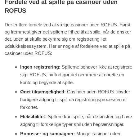
Fordele ved at spille på casinoer uden
ROFUS
Der er flere fordele ved at vælge casinoer uden ROFUS. Først
og fremmest giver det spillerne frihed til at spille, når de ønsker
det, uden at skulle bekymre sig om registrering i et
udelukkelsessystem. Her er nogle af fordelene ved at spille på
casinoer uden ROFUS:
Ingen registrering:
Spillerne behøver ikke at registrere
sig i ROFUS, hvilket gør det nemmere at oprette en
konto og begynde at spille.
Øget tilgængelighed:
Casinoer uden ROFUS tilbyder
hurtigere adgang til spil, da registreringsprocessen er
forkortet.
Fleksibilitet:
Spillere kan spille, når de ønsker, og have
adgang til forskellige typer spil uden begrænsninger.
Bonusser og kampagner:
Mange casinoer uden