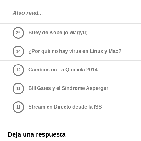
Also read...
Buey de Kobe (o Wagyu)
25
¿Por qué no hay virus en Linux y Mac?
14
Cambios en La Quiniela 2014
12
Bill Gates y el Síndrome Asperger
11
Stream en Directo desde la ISS
11
Deja una respuesta