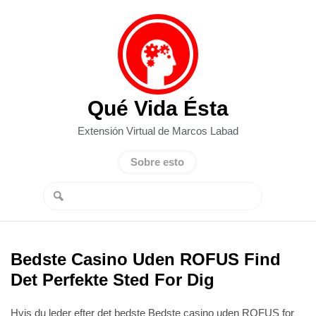
Qué Vida Ésta
Extensión Virtual de Marcos Labad
Sobre esto
Bedste Casino Uden ROFUS Find
Det Perfekte Sted For Dig
Hvis du leder efter det bedste Bedste casino uden ROFUS for