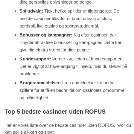
dine personlige oplysninger og penge.
Spiludvalg:
Tjek, hvilke spil der er tilgængelige. De
bedste casinoer tilbyder et bredt udvalg af slots,
bordspil, live casino og sportsvæddemål.
Bonusser og kampagner:
Kig efter casinoer, der
tilbyder attraktive bonusser og kampagner. Dette kan
give dig ekstra værdi for dine penge.
Kundesupport:
Vurder kvaliteten af kundesupporten.
Det er vigtigt at have adgang til hjælp, hvis du støder på
problemer.
Brugeranmeldelser:
Læs anmeldelser fra andre
spillere for at få en bedre idé om casinoets omdømme
og pålidelighed.
Top 5 bedste casinoer uden ROFUS
Her er vores liste over de bedste casinoer uden ROFUS, hvor du
kan spille sikkert og sjovt: