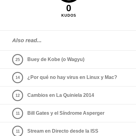
0
KUDOS
Also read...
Buey de Kobe (o Wagyu)
25
¿Por qué no hay virus en Linux y Mac?
14
Cambios en La Quiniela 2014
12
Bill Gates y el Síndrome Asperger
11
Stream en Directo desde la ISS
11