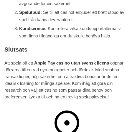
avgörande för din säkerhet.
Spelutbud:
Se till att casinot erbjuder ett brett utbud av
spel från kända leverantörer.
Kundservice:
Kontrollera vilka kundsupportalternativ
som finns tillgängliga om du skulle behöva hjälp.
Slutsats
Att spela på ett
Apple Pay casino utan svensk licens
öppnar
dörrarna till en rad nya möjligheter och fördelar. Med snabba
transaktioner, hög säkerhet och attraktiva bonusar är det en
idealisk lösning för många spelare. Kom ihåg att göra din
research och välj ett casino som passar dina behov och
preferenser. Lycka till och ha en trevlig spelupplevelse!