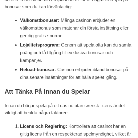
bonusar som du kan förvänta dig:
Välkomstbonusar:
Många casinon erbjuder en
välkomstbonus som matchar din första insättning eller
ger dig gratis snurrar.
Lojalitetsprogram:
Genom att spela ofta kan du samla
poäng och få tillgång till exklusiva bonusar och
kampanjer.
Reload-bonusar:
Casinon erbjuder ibland bonusar på
dina senare insättningar för att hålla spelet igång.
Att Tänka På innan du Spelar
Innan du börjar spela på ett casino utan svensk licens är det
viktigt att beakta några faktorer:
Licens och Reglering:
Kontrollera att casinot har en
giltig licens från en respekterad spelmyndighet, vilket är