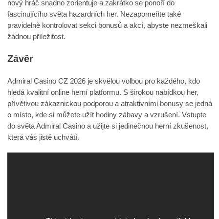
nový hráč snadno zorientuje a zakrátko se ponoří do
fascinujícího světa hazardních her. Nezapomeňte také
pravidelně kontrolovat sekci bonusů a akcí, abyste nezmeškali
žádnou příležitost.
Závěr
Admiral Casino CZ 2026 je skvělou volbou pro každého, kdo
hledá kvalitní online herní platformu. S širokou nabídkou her,
přívětivou zákaznickou podporou a atraktivními bonusy se jedná
o místo, kde si můžete užít hodiny zábavy a vzrušení. Vstupte
do světa Admiral Casino a užijte si jedinečnou herní zkušenost,
která vás jistě uchvátí.