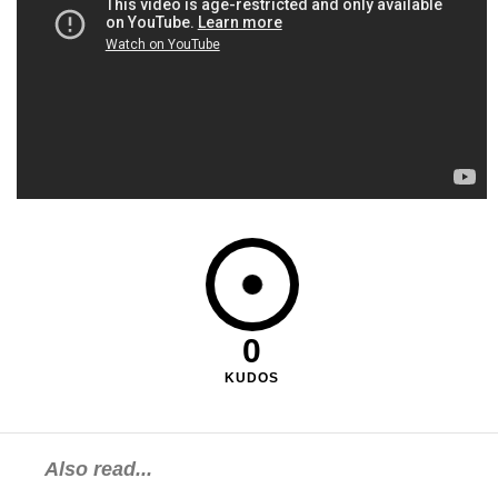
0
KUDOS
Also read...