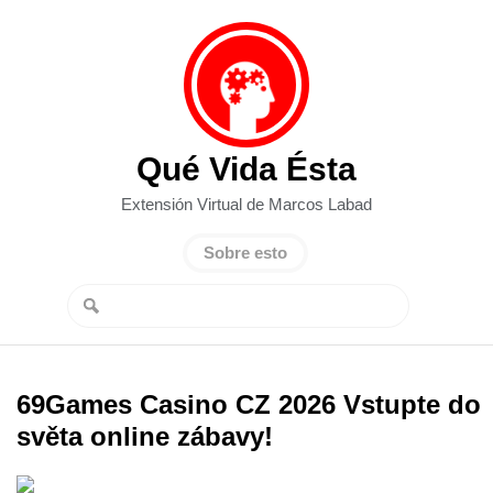
Qué Vida Ésta
Extensión Virtual de Marcos Labad
Sobre esto
69Games Casino CZ 2026 Vstupte do
světa online zábavy!