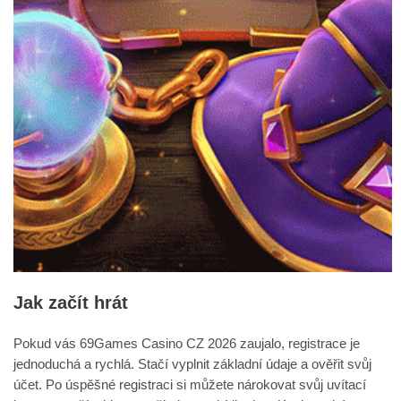
Jak začít hrát
Pokud vás 69Games Casino CZ 2026 zaujalo, registrace je
jednoduchá a rychlá. Stačí vyplnit základní údaje a ověřit svůj
účet. Po úspěšné registraci si můžete nárokovat svůj uvítací