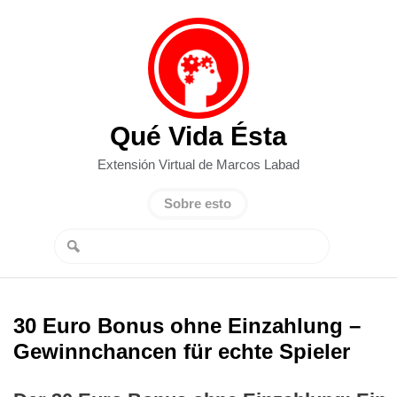
Qué Vida Ésta
Extensión Virtual de Marcos Labad
Sobre esto
30 Euro Bonus ohne Einzahlung –
Gewinnchancen für echte Spieler