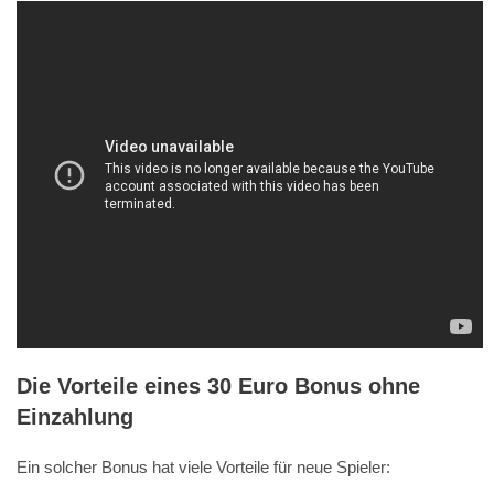
Die Vorteile eines 30 Euro Bonus ohne
Einzahlung
Ein solcher Bonus hat viele Vorteile für neue Spieler: