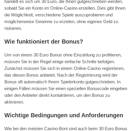
handelt es sich um 30 Euro, die Ihnen gutgeschrieben werden,
sobald Sie ein Konto im Online-Casino erstellen. Dies gibt Ihnen
die Möglichkeit, verschiedene Spiele auszuprobieren und
möglicherweise Gewinne zu erzielen, ohne eigenes Geld zu
riskieren.
Wie funktioniert der Bonus?
Um von einem 30 Euro Bonus ohne Einzahlung zu profitieren,
müssen Sie in der Regel einige einfache Schritte befolgen.
Zunächst müssen Sie sich in einem Online-Casino registrieren,
das diesen Bonus anbietet. Nach der Registrierung wird der
Bonus oft automatisch Ihrem Spielerkonto gutgeschrieben. In
einigen Fällen müssen Sie einen speziellen Bonuscode eingeben
oder den Anbieter direkt kontaktieren, um den Bonus zu
aktivieren.
Wichtige Bedingungen und Anforderungen
Wie bei den meisten Casino-Boni sind auch beim 30 Euro Bonus