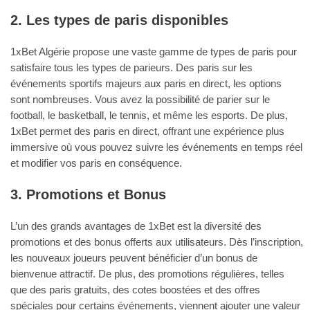
2. Les types de paris disponibles
1xBet Algérie propose une vaste gamme de types de paris pour
satisfaire tous les types de parieurs. Des paris sur les
événements sportifs majeurs aux paris en direct, les options
sont nombreuses. Vous avez la possibilité de parier sur le
football, le basketball, le tennis, et même les esports. De plus,
1xBet permet des paris en direct, offrant une expérience plus
immersive où vous pouvez suivre les événements en temps réel
et modifier vos paris en conséquence.
3. Promotions et Bonus
L’un des grands avantages de 1xBet est la diversité des
promotions et des bonus offerts aux utilisateurs. Dès l’inscription,
les nouveaux joueurs peuvent bénéficier d’un bonus de
bienvenue attractif. De plus, des promotions régulières, telles
que des paris gratuits, des cotes boostées et des offres
spéciales pour certains événements, viennent ajouter une valeur