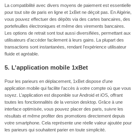
La compatibilité avec divers moyens de paiement est essentielle
pour tout site de paris en ligne et 1xBet ne déçoit pas. En Algérie,
vous pouvez effectuer des dépôts via des cartes bancaires, des
portefeuilles électroniques et même des virements bancaires.
Les options de retrait sont tout aussi diversifiées, permettant aux
utilisateurs d’accéder facilement à leurs gains. La plupart des
transactions sont instantanées, rendant l’expérience utilisateur
fluide et agréable.
5. L’application mobile 1xBet
Pour les parieurs en déplacement, 1xBet dispose d’une
application mobile qui facilite l’accès à votre compte où que vous
soyez. L’application est disponible sur Android et iOS, offrant
toutes les fonctionnalités de la version desktop. Grâce à une
interface optimisée, vous pouvez placer des paris, suivre les
résultats et même profiter des promotions directement depuis
votre smartphone. Cela représente une réelle valeur ajoutée pour
les parieurs qui souhaitent parier en toute simplicité.