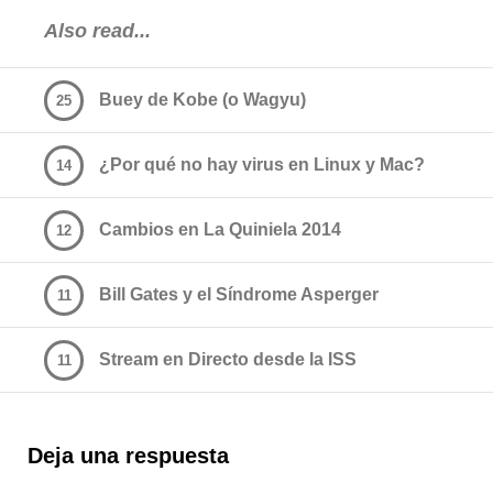
Also read...
Buey de Kobe (o Wagyu)
25
¿Por qué no hay virus en Linux y Mac?
14
Cambios en La Quiniela 2014
12
Bill Gates y el Síndrome Asperger
11
Stream en Directo desde la ISS
11
Deja una respuesta