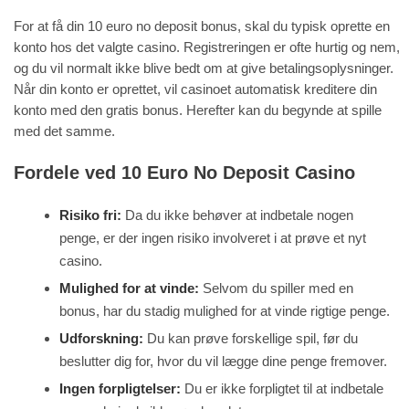
For at få din 10 euro no deposit bonus, skal du typisk oprette en
konto hos det valgte casino. Registreringen er ofte hurtig og nem,
og du vil normalt ikke blive bedt om at give betalingsoplysninger.
Når din konto er oprettet, vil casinoet automatisk kreditere din
konto med den gratis bonus. Herefter kan du begynde at spille
med det samme.
Fordele ved 10 Euro No Deposit Casino
Risiko fri:
Da du ikke behøver at indbetale nogen
penge, er der ingen risiko involveret i at prøve et nyt
casino.
Mulighed for at vinde:
Selvom du spiller med en
bonus, har du stadig mulighed for at vinde rigtige penge.
Udforskning:
Du kan prøve forskellige spil, før du
beslutter dig for, hvor du vil lægge dine penge fremover.
Ingen forpligtelser:
Du er ikke forpligtet til at indbetale