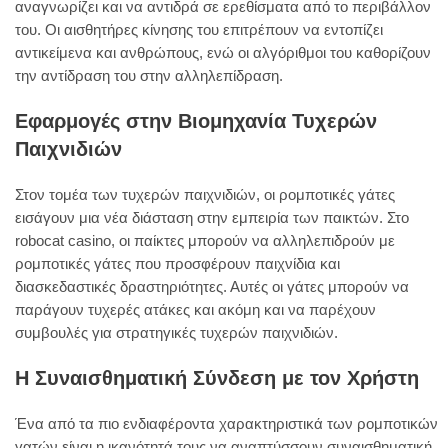
αναγνωρίζει και να αντιδρά σε ερεθίσματα από το περιβάλλον
του. Οι αισθητήρες κίνησης του επιτρέπουν να εντοπίζει
αντικείμενα και ανθρώπους, ενώ οι αλγόριθμοι του καθορίζουν
την αντίδραση του στην αλληλεπίδραση.
Εφαρμογές στην Βιομηχανία Τυχερών
Παιχνιδιών
Στον τομέα των τυχερών παιχνιδιών, οι ρομποτικές γάτες
εισάγουν μια νέα διάσταση στην εμπειρία των παικτών. Στο
robocat casino, οι παίκτες μπορούν να αλληλεπιδρούν με
ρομποτικές γάτες που προσφέρουν παιχνίδια και
διασκεδαστικές δραστηριότητες. Αυτές οι γάτες μπορούν να
παράγουν τυχερές ατάκες και ακόμη και να παρέχουν
συμβουλές για στρατηγικές τυχερών παιχνιδιών.
Η Συναισθηματική Σύνδεση με τον Χρήστη
Ένα από τα πιο ενδιαφέροντα χαρακτηριστικά των ρομποτικών
γατών είναι η ικανότητά τους να αναπτύσσουν συναισθηματική