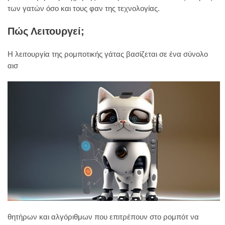
των γατών όσο και τους φαν της τεχνολογίας.
Πώς Λειτουργεί;
Η λειτουργία της ρομποτικής γάτας βασίζεται σε ένα σύνολο
αισ
θητήρων και αλγόριθμων που επιτρέπουν στο ρομπότ να