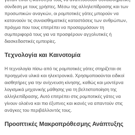
σύνδεση με τους χρήστες. Μέσω της αλληλεπίδρασης και των
προσωπικών αναγκών, οι ρομποτικές γάτες μπορούν να
κατανοούν τις συναισθηματικές καταστάσεις των ανθρώπων,
πράγμα που τους επιτρέπει να προσαρμόσουν τη
συμπεριφορά τους για να προσφέρουν αγχολυτικές ή
διασκεδαστικές εμπειρίες.
Τεχνολογία και Καινοτομία
Η τεχνολογία πίσω από τις ρομποτικές γάτες στηρίζεται σε
προηγμένα υλικά και ηλεκτρονικά. Χρησιμοποιούνται ειδικοί
αισθητήρες για την ανίχνευση κίνησης, καθώς και μοντέρνα
λογισμικά μηχανικής μάθησης για τη βελτιστοποίηση της
αλληλεπίδρασης. Αυτό επιτρέπει στις ρομποτικές γάτες να
γίνουν ολοένα και πιο έξυπνες και ικανές να απαντούν στις
ανάγκες του περιβάλλοντός τους.
Προοπτικές Μακροπρόθεσμης Ανάπτυξης