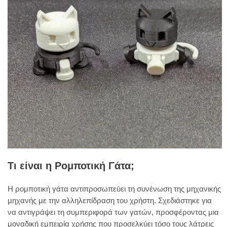
Τι είναι η Ρομποτική Γάτα;
Η ρομποτική γάτα αντιπροσωπεύει τη συνένωση της μηχανικής
μηχανής με την αλληλεπίδραση του χρήστη. Σχεδιάστηκε για
να αντιγράψει τη συμπεριφορά των γατών, προσφέροντας μια
μοναδική εμπειρία χρήσης που προσελκύει τόσο τους λάτρεις