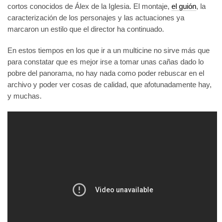
cortos conocidos de Álex de la Iglesia. El montaje,
el guión
, la
caracterización de los personajes y las actuaciones ya
marcaron un estilo que el director ha continuado.
En estos tiempos en los que ir a un multicine no sirve más que
para constatar que es mejor irse a tomar unas cañas dado lo
pobre del panorama, no hay nada como poder rebuscar en el
archivo y poder ver cosas de calidad, que afotunadamente hay,
y muchas.