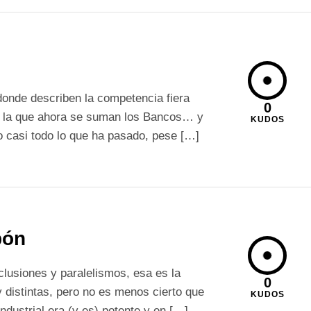
donde describen la competencia fiera
0
 a la que ahora se suman los Bancos… y
KUDOS
o casi todo lo que ha pasado, pese […]
pón
lusiones y paralelismos, esa es la
0
 distintas, pero no es menos cierto que
KUDOS
industrial era (y es) potente y en […]