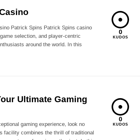
 Casino
Casino Patrick Spins Patrick Spins casino
0
e game selection, and player-centric
KUDOS
thusiasts around the world. In this
Your Ultimate Gaming
0
ceptional gaming experience, look no
KUDOS
acility combines the thrill of traditional