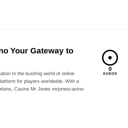
ino Your Gateway to
0
on In the bustling world of online
KUDOS
latform for players worldwide. With a
 options, Casino Mr Jones mrjonescasino-