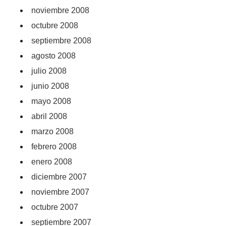
noviembre 2008
octubre 2008
septiembre 2008
agosto 2008
julio 2008
junio 2008
mayo 2008
abril 2008
marzo 2008
febrero 2008
enero 2008
diciembre 2007
noviembre 2007
octubre 2007
septiembre 2007