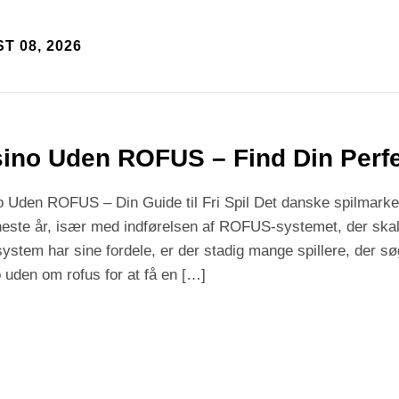
T 08, 2026
ino Uden ROFUS – Find Din Perfe
 Uden ROFUS – Din Guide til Fri Spil Det danske spilmark
este år, især med indførelsen af ROFUS-systemet, der skal
system har sine fordele, er der stadig mange spillere, der 
 uden om rofus for at få en […]