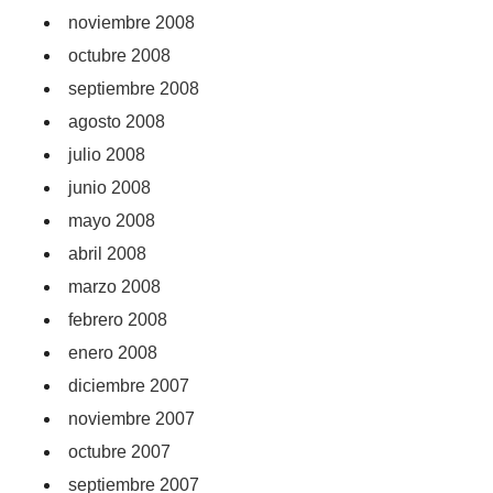
noviembre 2008
octubre 2008
septiembre 2008
agosto 2008
julio 2008
junio 2008
mayo 2008
abril 2008
marzo 2008
febrero 2008
enero 2008
diciembre 2007
noviembre 2007
octubre 2007
septiembre 2007