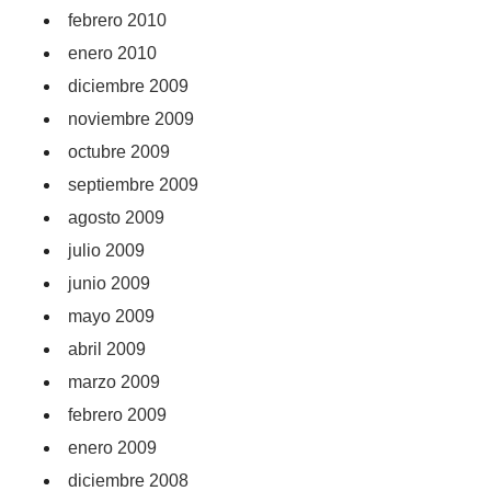
febrero 2010
enero 2010
diciembre 2009
noviembre 2009
octubre 2009
septiembre 2009
agosto 2009
julio 2009
junio 2009
mayo 2009
abril 2009
marzo 2009
febrero 2009
enero 2009
diciembre 2008