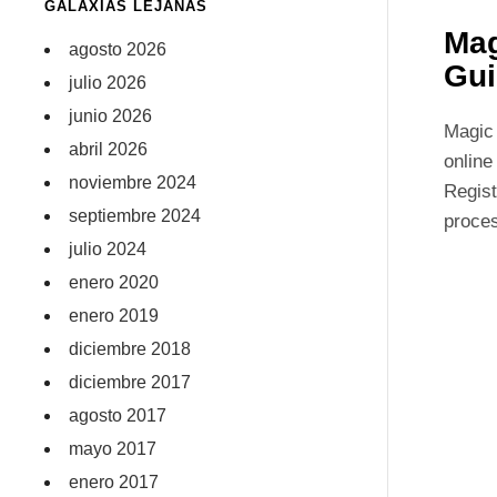
GALAXIAS LEJANAS
Mag
agosto 2026
Gu
julio 2026
junio 2026
Magic 
abril 2026
online
noviembre 2024
Regist
septiembre 2024
proces
julio 2024
enero 2020
enero 2019
diciembre 2018
diciembre 2017
agosto 2017
mayo 2017
enero 2017