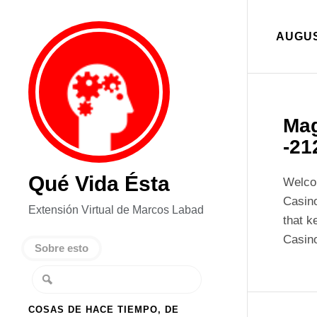
AUGUS
Mag
-21
Qué Vida Ésta
Welcom
Casin
Extensión Virtual de Marcos Labad
that k
Casin
Sobre esto
COSAS DE HACE TIEMPO, DE