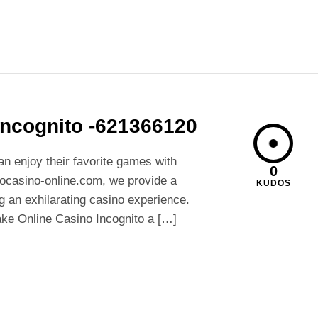
 Incognito -621366120
n enjoy their favorite games with
0
tocasino-online.com, we provide a
KUDOS
g an exhilarating casino experience.
make Online Casino Incognito a […]