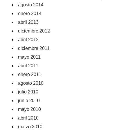
agosto 2014
enero 2014
abril 2013
diciembre 2012
abril 2012
diciembre 2011
mayo 2011
abril 2011
enero 2011
agosto 2010
julio 2010
junio 2010
mayo 2010
abril 2010
marzo 2010