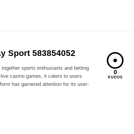
lay Sport 583854052
 together sports enthusiasts and betting
0
 live casino games, it caters to users
KUDOS
form has garnered attention for its user-