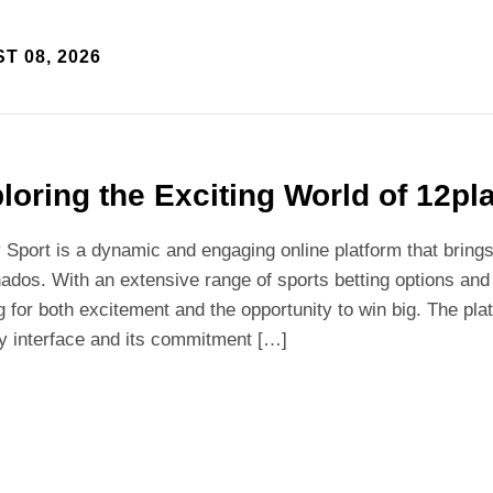
T 08, 2026
loring the Exciting World of 12p
 Sport is a dynamic and engaging online platform that brings
nados. With an extensive range of sports betting options and
g for both excitement and the opportunity to win big. The plat
ly interface and its commitment […]