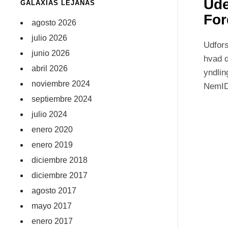
Ude
GALAXIAS LEJANAS
For
agosto 2026
julio 2026
Udfor
junio 2026
hvad d
abril 2026
yndlin
noviembre 2024
NemIDs
septiembre 2024
julio 2024
enero 2020
enero 2019
diciembre 2018
diciembre 2017
agosto 2017
mayo 2017
enero 2017