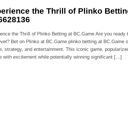
erience the Thrill of Plinko Bett
6628136
ence the Thrill of Plinko Betting at BC.Game Are you ready t
evel? Bet on Plinko at BC.Game plinko betting at BC.Game of
, strategy, and entertainment. This iconic game, popularize
 with excitement while potentially winning significant […]