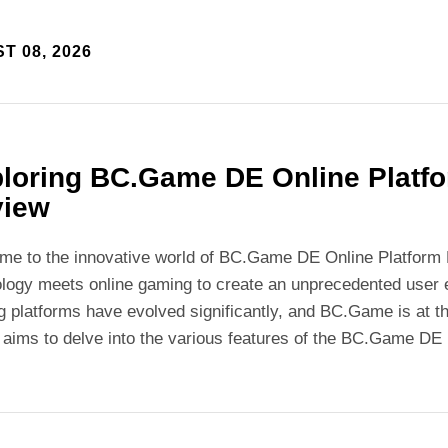
T 08, 2026
loring BC.Game DE Online Platf
view
me to the innovative world of BC.Game DE Online Platform
logy meets online gaming to create an unprecedented user e
 platforms have evolved significantly, and BC.Game is at the
e aims to delve into the various features of the BC.Game DE