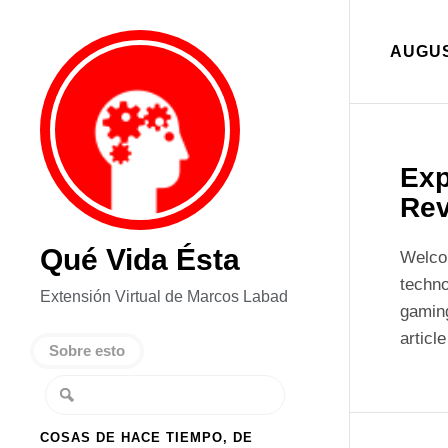
AUGUS
Exp
Re
Qué Vida Ésta
Welco
techno
Extensión Virtual de Marcos Labad
gaming
articl
Sobre esto
COSAS DE HACE TIEMPO, DE