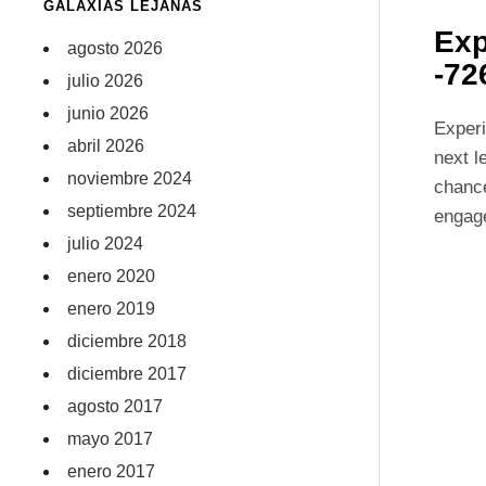
GALAXIAS LEJANAS
Exp
agosto 2026
-72
julio 2026
junio 2026
Experi
abril 2026
next l
noviembre 2024
chance
septiembre 2024
engage
julio 2024
enero 2020
enero 2019
diciembre 2018
diciembre 2017
agosto 2017
mayo 2017
enero 2017