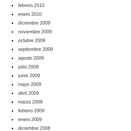
febrero 2010
enero 2010
diciembre 2009
noviembre 2009
octubre 2009
septiembre 2009
agosto 2009
julio 2009
junio 2009
mayo 2009
abril 2009
marzo 2009
febrero 2009
enero 2009
diciembre 2008