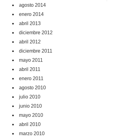
agosto 2014
enero 2014
abril 2013
diciembre 2012
abril 2012
diciembre 2011
mayo 2011
abril 2011
enero 2011
agosto 2010
julio 2010
junio 2010
mayo 2010
abril 2010
marzo 2010