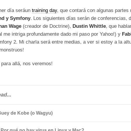
mer día seráun
training day
, que contará con algunas partes
nd y Symfony
. Los siguientes días serán de conferencias,
han Wage
(creador de Doctrine),
Dustin Whittle
, que habl
al me intriga profundamente dado mi paso por Yahoo!) y
Fab
fony 2. Mi charla será entre medias, a ver si estoy a la al
 monstruos!
 para allá, nos veremos!
ad...
Buey de Kobe (o Wagyu)
¿Por qué no hay virus en Linux y Mac?