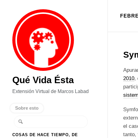
FEBRE
Sym
Apurad
Qué Vida Ésta
2010
,
parti
Extensión Virtual de Marcos Labad
siste
Sobre esto
Symfon
extern
el cas
tanto,
COSAS DE HACE TIEMPO, DE