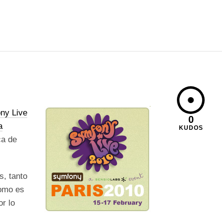
ny Live
0
a
KUDOS
ca de
s, tanto
como es
or lo