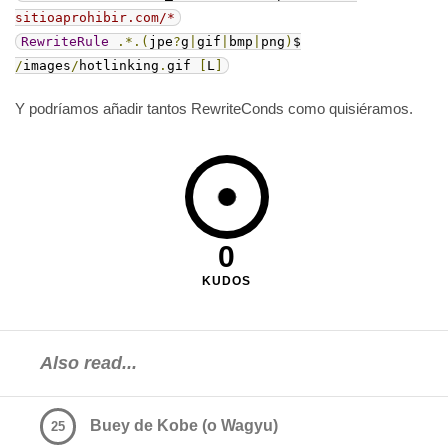
sitioaprohibir.com/*
RewriteRule
.*.(
jpe
?
g
|
gif
|
bmp
|
png
)
$
/
images
/
hotlinking
.
gif
[
L
]
Y podríamos añadir tantos RewriteConds como quisiéramos.
0
KUDOS
Also read...
Buey de Kobe (o Wagyu)
25